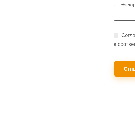
Элект
Согла
в соотве