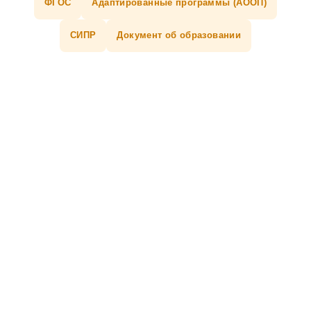
ФГОС
Адаптированные программы (АООП)
СИПР
Документ об образовании
Школа в соцсетях
Адрес
142250, Московская область,
городской округ Серпухов, деревня
Райсеменовское, Д. 12А