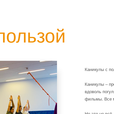
пользой
Каникулы с по
Каникулы – пр
вдоволь погул
фильмы. Все 
Но это не всё