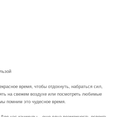
льзой
екрасное время, чтобы отдохнуть, набраться сил,
ять на свежем воздухе или посмотреть любимые
мы помним это чудесное время.
. Для нас каникулы – еще одна возможность освоить