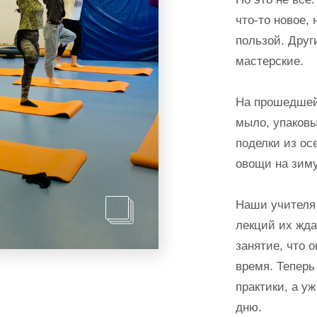
что-то новое,
пользой. Друг
мастерские.
На прошедшей
мыло, упаковы
поделки из ос
овощи на зим
Наши учителя 
лекций их жда
занятие, что 
время. Теперь
практики, а уж
дню.