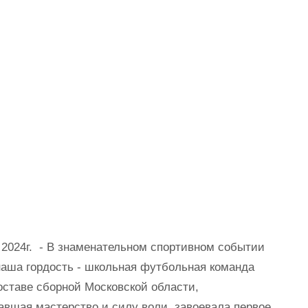
 2024г. - В знаменательном спортивном событии
наша гордость - школьная футбольная команда
оставе сборной Московской области,
вшая мастерство и силу воли, завоевала первое