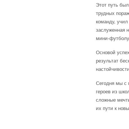
Этот путь был
трудных пораж
команду, учил
заслуженная н
мини-футболу
Основой успех
результат бес
настойчивости
Сегодня мы с 
героев из шко
сложные мечты
их пути к нов