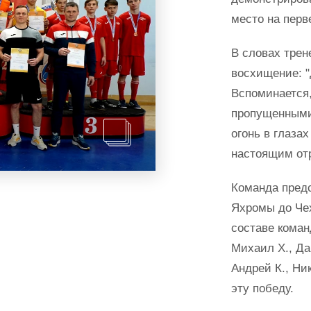
место на перв
В словах трен
восхищение: "
Вспоминается,
пропущенными 
огонь в глаза
настоящим от
Команда предс
Яхромы до Чех
составе коман
Михаил Х., Да
Андрей К., Ни
эту победу.