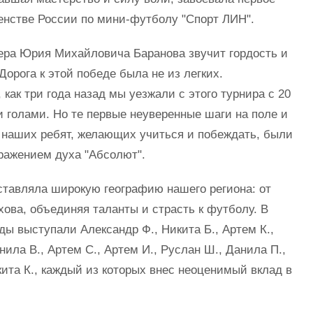
енстве России по мини-футболу "Спорт ЛИН".
ера Юрия Михайловича Баранова звучит гордость и
Дорога к этой победе была не из легких.
 как три года назад мы уезжали с этого турнира с 20
голами. Но те первые неуверенные шаги на поле и
х наших ребят, желающих учиться и побеждать, были
ражением духа "Абсолют".
тавляла широкую географию нашего региона: от
ова, объединяя таланты и страсть к футболу. В
ды выступали Александр Ф., Никита Б., Артем К.,
нила В., Артем С., Артем И., Руслан Ш., Данила П.,
кита К., каждый из которых внес неоценимый вклад в