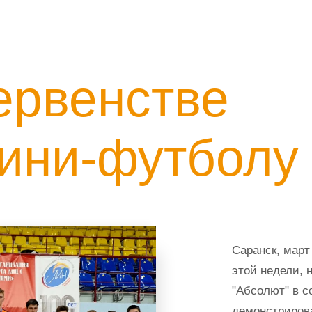
ервенстве
мини-футболу
Саранск, март
этой недели, 
"Абсолют" в с
демонстрирова