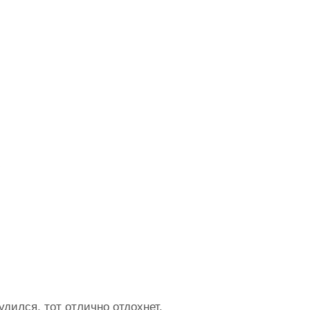
ь
удился, тот отлично отдохнет.