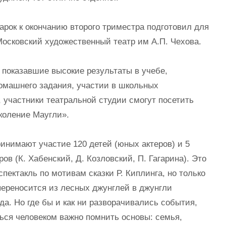
рок к окончанию второго триместра подготовил для
осковский художественный театр им А.П. Чехова.
показавшие высокие результаты в учебе,
омашнего задания, участии в школьных
 участники театральной студии смогут посетить
коление Маугли».
ринимают участие 120 детей (юных актеров) и 5
ов (К. Хабенский, Д. Козловский, П. Гагарина). Это
пектакль по мотивам сказки Р. Киплинга, но только
переносится из лесных джунглей в джунгли
да. Но где бы и как ни разворачивались события,
ься человеком важно помнить основы: семья,