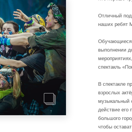
Отличный пода
наших ребят М
Обучающиеся 
выполнении д
мероприятиях,
спектакль «По
В спектакле п
взрослых актёр
музыкальный с
действие его 
большого горо
чтобы остават