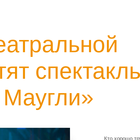
еатральной
тят спектакл
 Маугли»
Кто хорошо тр