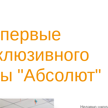
 первые
клюзивного
ы "Абсолют"
Недавно школ