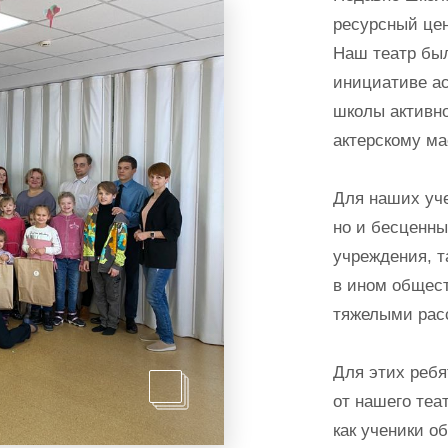
ресурсный цен
Наш театр был
инициативе ас
школы активно
актерскому ма
Для наших уче
но и бесценны
учреждения, т
в ином общест
тяжелыми рас
Для этих ребя
от нашего теа
как ученики о