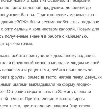
 полон новых открытий! Осваивали пекарские
ения приготовленной продукции, доводили до
анцузские багеты. Приготовление американского
эндвича «ЗОЖ» были весьма любопытны, ведь они
и с оптимальным количеством калорий. Новым для
сь полученные знания в работе с карамелью,
дитерским гелем.
азы, ребята приступили к домашнему заданию.
тался фруктовый пирог, а молодым людям мясной.
 венчиками и рецептами, ребята принялись за
товив фрукты, замесив тесто, нагрев печку, девушки
ьными шагами выкладывали на форму ягодно-
ог. Отправив пирог в печь на 25 минут, юноши
свой рецепт. Приготовление мясного пирога
меса теста, приготовления начинки (картофель,