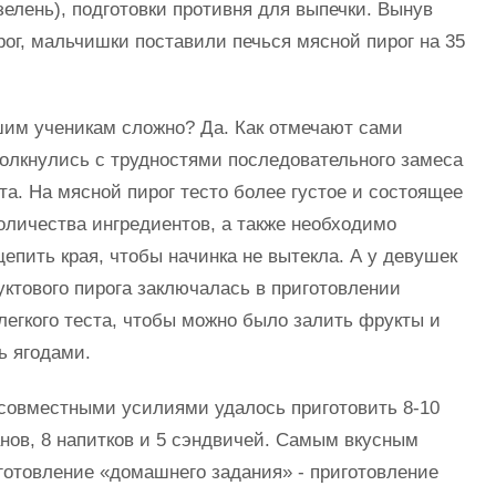
 зелень), подготовки противня для выпечки. Вынув
ог, мальчишки поставили печься мясной пирог на 35
м ученикам сложно? Да. Как отмечают сами
толкнулись с трудностями последовательного замеса
ста. На мясной пирог тесто более густое и состоящее
оличества ингредиентов, а также необходимо
епить края, чтобы начинка не вытекла. А у девушек
ктового пирога заключалась в приготовлении
легкого теста, чтобы можно было залить фрукты и
ь ягодами.
совместными усилиями удалось приготовить 8-10
анов, 8 напитков и 5 сэндвичей. Самым вкусным
готовление «домашнего задания» - приготовление