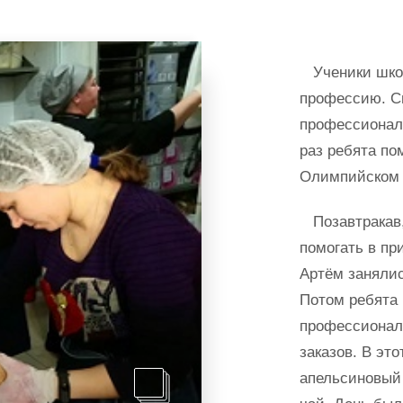
Ученики школ
профессию. С
профессионалы
раз ребята по
Олимпийском п
Позавтракав, 
помогать в пр
Артём занялис
Потом ребята
профессионал
заказов. В эт
апельсиновый 