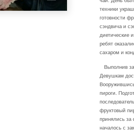
чай. День был
техники украш
готовности фр
сэндвича и с
диетические 
ребят оказали
сахаром и кон
Выполнив зак
Девушкам дос
Вооружившись
пироги. Подго
последовател
фруктовый пир
принялись за 
началось с за