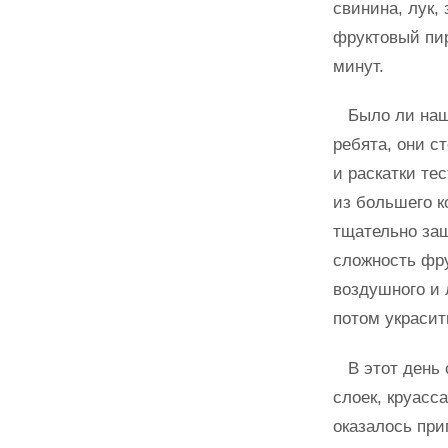
свинина, лук,
фруктовый пир
минут.
Было ли наши
ребята, они с
и раскатки те
из большего к
тщательно защ
сложность фру
воздушного и 
потом украсит
В этот день 
слоек, круасс
оказалось при